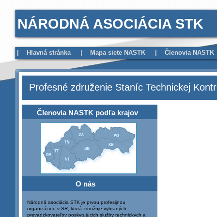
NÁRODNÁ ASOCIÁCIA STK
|
Hlavná stránka
|
Mapa siete NASTK
|
Členovia NASTK
Profesné združenie Staníc Technickej Kontr
Členovia NASTK podľa krajov
O nás
Národná asociácia STK je prvou profesijnou
organizáciou v SR, ktorá združuje vybraných
prevádzkovateľov poskytujúcich služby technických a