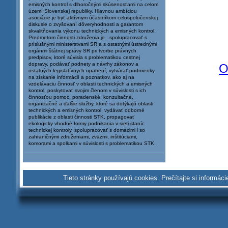
emisných kontrol s dlhoročnými skúsenosťami na celom
území Slovenskej republiky. Hlavnou ambíciou
asociácie je byť aktívnym účastníkom celospoločenskej
diskusie o zvyšovaní dôveryhodnosti a garantom
skvalitňovania výkonu technických a emisných kontrol.
Predmetom činnosti združenia je : spolupracovať s
príslušnými ministerstvami SR a s ostatnými ústrednými
orgánmi štátnej správy SR pri tvorbe právnych
predpisov, ktoré súvisia s problematikou cestnej
dopravy, podávať podnety a návrhy zákonov a
ostatných legislatívnych opatrení, vytvárať podmienky
na získanie informácií a poznatkov, ako aj na
vzdelávaciu činnosť v oblasti technických a emisných
kontrol, poskytovať svojim členom v súvislosti s ich
činnosťou pomoc, poradenské, konzultačné,
organizačné a ďalšie služby, ktoré sa dotýkajú oblasti
technických a emisných kontrol, vydávať odborné
publikácie z oblasti činnosti STK, propagovať
ekologicky vhodné formy podnikania v sieti staníc
technickej kontroly, spolupracovať s domácimi i so
zahraničnými združeniami, zväzmi, inštitúciami,
komorami a spolkami v súvislosti s problematikou STK.
Tieto stránky používajú cookies. Prečítajte si inform