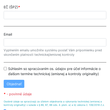
EČ (ŠPZ)
Email
Vyplnením emailu umožníte systému poslať Vám pripomienku pred
skončením platnosti technickej/emisnej kontroly
Súhlasím so spracúvaním os. údajov pre účel informácie o
ďalšom termíne technickej (emisnej a kontroly originality)
Objednať
- povinné údaje
Osobné údaje sa spracúvajú za účelom objednania a vykonania technickej (emisnej a
kontroly originality) v súlade s § 86, 87, 88 ods. 4. písm. a) a b) zákona č. 106/2018 Z.z.