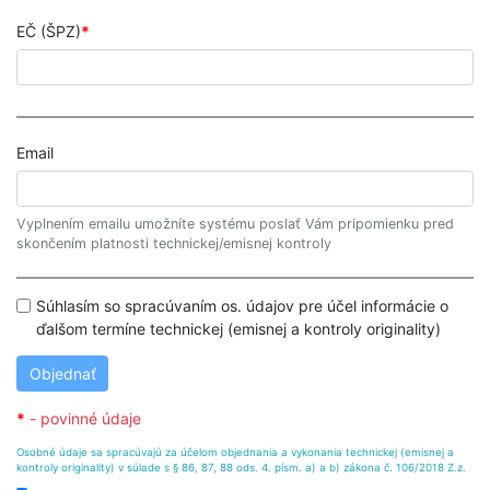
EČ (ŠPZ)
Email
Vyplnením emailu umožníte systému poslať Vám pripomienku pred
skončením platnosti technickej/emisnej kontroly
Súhlasím so spracúvaním os. údajov pre účel informácie o
ďalšom termíne technickej (emisnej a kontroly originality)
Objednať
- povinné údaje
Osobné údaje sa spracúvajú za účelom objednania a vykonania technickej (emisnej a
kontroly originality) v súlade s § 86, 87, 88 ods. 4. písm. a) a b) zákona č. 106/2018 Z.z.