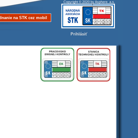
Copyright © 2020 by Asphere. a.s.
dnanie na STK cez mobil
Prihlásiť