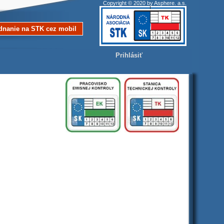
Copyright © 2020 by Asphere. a.s.
dnanie na STK cez mobil
Prihlásiť