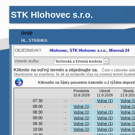
STK Hlohovec s.r.o.
ÚVOD
HL. STRÁNKA
OBJEDNÁVKY
Hlohovec, STK Hlohovec s.r.o., Mierová 24
Vyberte službu
Kliknite na voľný termín a objednajte sa.
Číslo v zátvorke údáv
Objednanie sa znamená, že ak sa dostavíte včas na zvolený termín bude
Kliknutím na šípky posuniete kalendár o 2 týždne dopred
Pondelok
Utorok
Streda
10.8.2026
11.8.2026
12.8.202
07:30
-
-
Voľné (1)
Voľné (1
08:00
-
Voľné (1)
-
Voľné (1
08:30
-
Voľné (1)
Voľné (1)
Voľné (1
09:00
-
Voľné (1)
Voľné (1)
Voľné (1
09:30
-
Voľné (1)
Voľné (1)
Voľné (1
10:00
-
Voľné (1)
Voľné (1)
Voľné (1