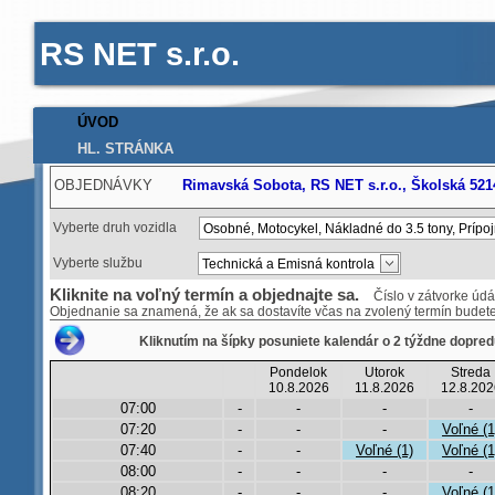
RS NET s.r.o.
ÚVOD
HL. STRÁNKA
OBJEDNÁVKY
Rimavská Sobota, RS NET s.r.o., Školská 521
Vyberte druh vozidla
Vyberte službu
Kliknite na voľný termín a objednajte sa.
Číslo v zátvorke údáv
Objednanie sa znamená, že ak sa dostavíte včas na zvolený termín bude
Kliknutím na šípky posuniete kalendár o 2 týždne dopred
Pondelok
Utorok
Streda
10.8.2026
11.8.2026
12.8.202
07:00
-
-
-
-
07:20
-
-
-
Voľné (1
07:40
-
-
Voľné (1)
Voľné (1
08:00
-
-
-
-
08:20
-
-
-
Voľné (1